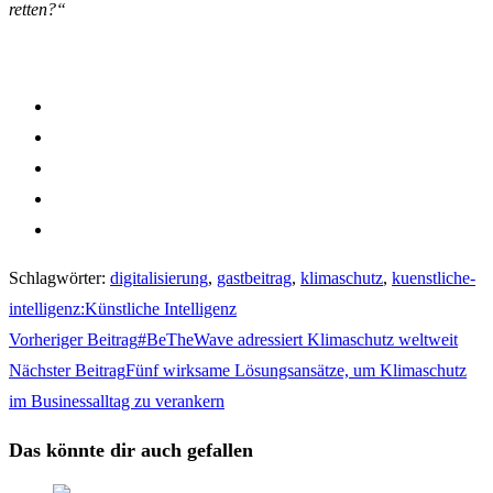
retten?“
Schlagwörter
:
digitalisierung
,
gastbeitrag
,
klimaschutz
,
kuenstliche-
intelligenz:Künstliche Intelligenz
Weitere
Vorheriger Beitrag
#BeTheWave adressiert Klimaschutz weltweit
Artikel
Nächster Beitrag
Fünf wirksame Lösungsansätze, um Klimaschutz
ansehen
im Businessalltag zu verankern
Das könnte dir auch gefallen