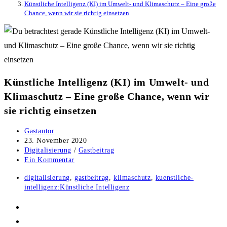
Künstliche Intelligenz (KI) im Umwelt- und Klimaschutz – Eine große
Chance, wenn wir sie richtig einsetzen
Künstliche Intelligenz (KI) im Umwelt- und
Klimaschutz – Eine große Chance, wenn wir
sie richtig einsetzen
Beitrags-
Gastautor
Autor:
Beitrag
23. November 2020
veröffentlicht:
Beitrags-
Digitalisierung
/
Gastbeitrag
Kategorie:
Beitrags-
Ein Kommentar
Kommentare:
Post
digitalisierung
,
gastbeitrag
,
klimaschutz
,
kuenstliche-
tag:
intelligenz:Künstliche Intelligenz