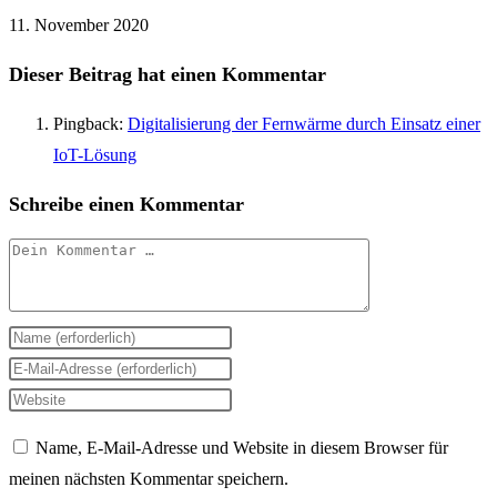
11. November 2020
Dieser Beitrag hat einen Kommentar
Pingback:
Digitalisierung der Fernwärme durch Einsatz einer
IoT-Lösung
Schreibe einen Kommentar
Kommentar
Gib
deinen
Gib
Namen
deine
Gib
oder
E-
deine
Name, E-Mail-Adresse und Website in diesem Browser für
Benutzernamen
Mail-
Website-
meinen nächsten Kommentar speichern.
zum
Adresse
URL