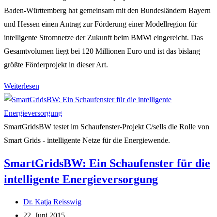
Baden-Württemberg hat gemeinsam mit den Bundesländern Bayern
und Hessen einen Antrag zur Förderung einer Modellregion für
intelligente Stromnetze der Zukunft beim BMWi eingereicht. Das
Gesamtvolumen liegt bei 120 Millionen Euro und ist das bislang
größte Förderprojekt in dieser Art.
Interview
Weiterlesen
mit
Dr.
Albrecht
SmartGridsBW testet im Schaufenster-Projekt C/sells die Rolle von
Reuter
Smart Grids - intelligente Netze für die Energiewende.
zum
SmartGridsBW: Ein Schaufenster für die
Modellprojekt
intelligente Energieversorgung
C/sells
Beitrags-
Dr. Katja Reisswig
Autor:
Beitrag
22. Juni 2015