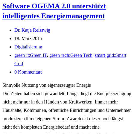
Software OGEMA 2.0 unterstützt
die
intelligentes Energiemanagement
intelligente
Energieversorgung
Beitrags-
Dr. Katja Reisswig
Autor:
Beitrag
18. März 2015
veröffentlicht:
Beitrags-
Digitalisierung
Kategorie:
Post
green-it:Green IT
,
green-tech:Green Tech
,
smart-grid:Smart
tag:
Grid
Beitrags-
0 Kommentare
Kommentare:
Sinnvolle Nutzung von eigenerzeugter Energie
Die Zeiten haben sich gewandelt. Längst liegt die Energieerzeugung
nicht mehr nur in den Händen von Kraftwerken. Immer mehr
Haushalte, Kommunen, öffentliche Einrichtungen und Unternehmen
produzieren ihren eigenen Strom. Zwar deckt dieser noch längst
nicht den kompletten Energiebedarf und macht eine