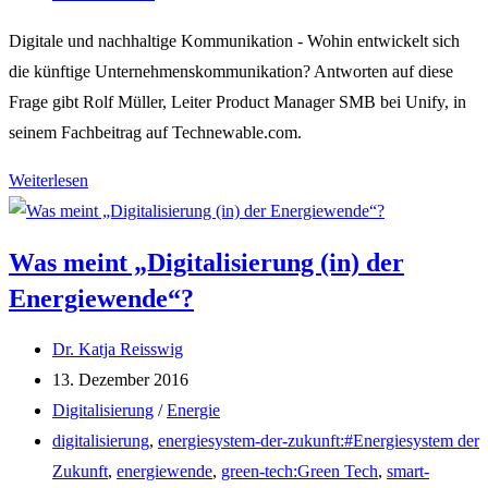
Kommentare:
Digitale und nachhaltige Kommunikation - Wohin entwickelt sich
die künftige Unternehmenskommunikation? Antworten auf diese
Frage gibt Rolf Müller, Leiter Product Manager SMB bei Unify, in
seinem Fachbeitrag auf Technewable.com.
Neues
Weiterlesen
Zeitalter
der
Was meint „Digitalisierung (in) der
Kommunikation:
Energiewende“?
digitale
und
Beitrags-
Dr. Katja Reisswig
nachhaltige
Autor:
Beitrag
13. Dezember 2016
Kommunikationslösungen
veröffentlicht:
Beitrags-
Digitalisierung
/
Energie
Kategorie:
Post
digitalisierung
,
energiesystem-der-zukunft:#Energiesystem der
tag:
Zukunft
,
energiewende
,
green-tech:Green Tech
,
smart-