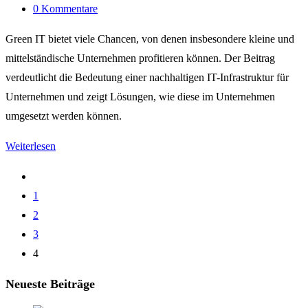
tag:
Beitrags-
0 Kommentare
Kommentare:
Green IT bietet viele Chancen, von denen insbesondere kleine und
mittelständische Unternehmen profitieren können. Der Beitrag
verdeutlicht die Bedeutung einer nachhaltigen IT-Infrastruktur für
Unternehmen und zeigt Lösungen, wie diese im Unternehmen
umgesetzt werden können.
Wettbewerbsvorteile
Weiterlesen
für
Gehe
kleine
zur
1
und
vorherigen
2
mittelständische
Seite
3
Unternehmen
4
durch
eine
Neueste Beiträge
nachhaltige