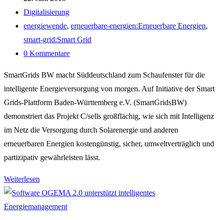
veröffentlicht:
Beitrags-
Digitalisierung
Kategorie:
Post
energiewende
,
erneuerbare-energien:Erneuerbare Energien
,
tag:
smart-grid:Smart Grid
Beitrags-
0 Kommentare
Kommentare:
SmartGrids BW macht Süddeutschland zum Schaufenster für die
intelligente Energieversorgung von morgen. Auf Initiative der Smart
Grids-Plattform Baden-Württemberg e.V. (SmartGridsBW)
demonstriert das Projekt C/sells großflächig, wie sich mit Intelligenz
im Netz die Versorgung durch Solarenergie und anderen
erneuerbaren Energien kostengünstig, sicher, umweltverträglich und
partizipativ gewährleisten lässt.
SmartGridsBW:
Weiterlesen
Ein
Schaufenster
für