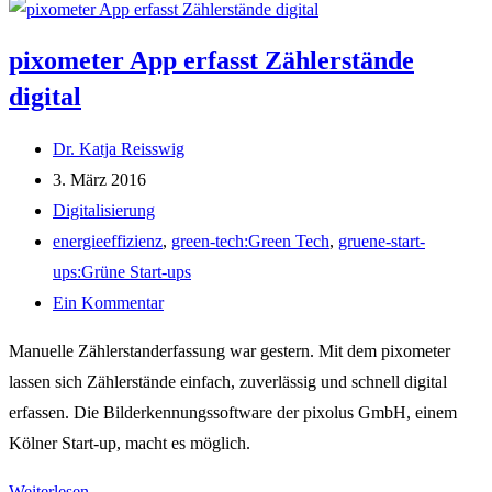
Heizung
–
pixometer App erfasst Zählerstände
Lohnt
digital
sich
die
Beitrags-
Dr. Katja Reisswig
Heizungs-
Autor:
Beitrag
3. März 2016
Steuerung
veröffentlicht:
Beitrags-
Digitalisierung
per
Kategorie:
Post
energieeffizienz
,
green-tech:Green Tech
,
gruene-start-
App?
tag:
ups:Grüne Start-ups
Beitrags-
Ein Kommentar
Kommentare:
Manuelle Zählerstanderfassung war gestern. Mit dem pixometer
lassen sich Zählerstände einfach, zuverlässig und schnell digital
erfassen. Die Bilderkennungssoftware der pixolus GmbH, einem
Kölner Start-up, macht es möglich.
pixometer
Weiterlesen