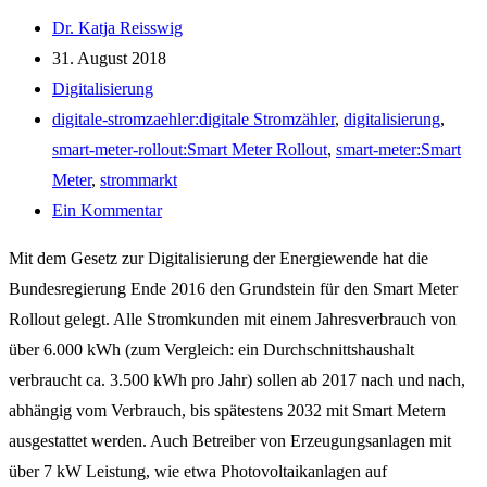
Beitrags-
Dr. Katja Reisswig
Autor:
Beitrag
31. August 2018
veröffentlicht:
Beitrags-
Digitalisierung
Kategorie:
Post
digitale-stromzaehler:digitale Stromzähler
,
digitalisierung
,
tag:
smart-meter-rollout:Smart Meter Rollout
,
smart-meter:Smart
Meter
,
strommarkt
Beitrags-
Ein Kommentar
Kommentare:
Mit dem Gesetz zur Digitalisierung der Energiewende hat die
Bundesregierung Ende 2016 den Grundstein für den Smart Meter
Rollout gelegt. Alle Stromkunden mit einem Jahresverbrauch von
über 6.000 kWh (zum Vergleich: ein Durchschnittshaushalt
verbraucht ca. 3.500 kWh pro Jahr) sollen ab 2017 nach und nach,
abhängig vom Verbrauch, bis spätestens 2032 mit Smart Metern
ausgestattet werden. Auch Betreiber von Erzeugungsanlagen mit
über 7 kW Leistung, wie etwa Photovoltaikanlagen auf