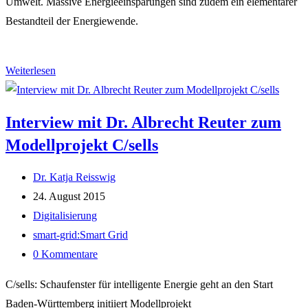
Umwelt. Massive Energieeinsparungen sind zudem ein elementarer
Bestandteil der Energiewende.
Softwarelösung
Weiterlesen
für
ein
Interview mit Dr. Albrecht Reuter zum
integriertes
Modellprojekt C/sells
Gebäude-
und
Beitrags-
Dr. Katja Reisswig
Energiemanagement
Autor:
Beitrag
24. August 2015
veröffentlicht:
Beitrags-
Digitalisierung
Kategorie:
Post
smart-grid:Smart Grid
tag:
Beitrags-
0 Kommentare
Kommentare:
C/sells: Schaufenster für intelligente Energie geht an den Start
Baden-Württemberg initiiert Modellprojekt