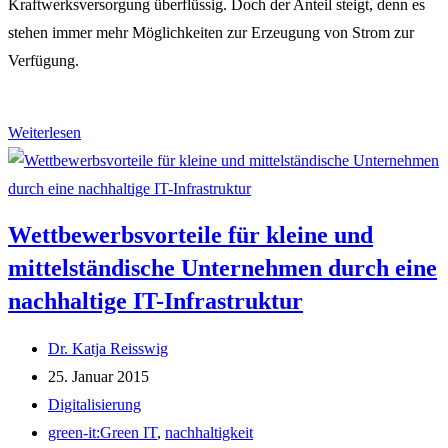
Kraftwerksversorgung überflüssig. Doch der Anteil steigt, denn es
stehen immer mehr Möglichkeiten zur Erzeugung von Strom zur
Verfügung.
Software
Weiterlesen
OGEMA
2.0
unterstützt
Wettbewerbsvorteile für kleine und
intelligentes
mittelständische Unternehmen durch eine
Energiemanagement
nachhaltige IT-Infrastruktur
Beitrags-
Dr. Katja Reisswig
Autor:
Beitrag
25. Januar 2015
veröffentlicht:
Beitrags-
Digitalisierung
Kategorie:
Post
green-it:Green IT
,
nachhaltigkeit