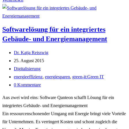
App
erfasst
Zählerstände
Softwarelösung für ein integriertes
digital
Gebäude- und Energiemanagement
Beitrags-
Dr. Katja Reisswig
Autor:
Beitrag
25. August 2015
veröffentlicht:
Beitrags-
Digitalisierung
Kategorie:
Post
energieeffizienz
,
energiesparen
,
green-it:Green IT
tag:
Beitrags-
0 Kommentare
Kommentare:
Aus zwei wird eins: Software Qanteon schafft Lösung für ein
integriertes Gebäude- und Energiemanagement
Ein ressourcenschonender Umgang mit Energie bringt viele Vorteile
für Unternehmen. Es verringert Kosten und schont zugleich die