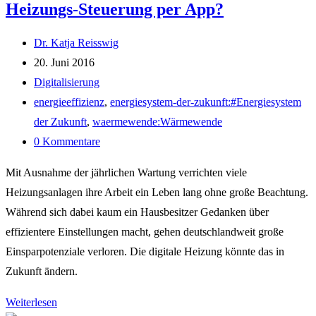
Heizungs-Steuerung per App?
der
Energiewende“?
Beitrags-
Dr. Katja Reisswig
Autor:
Beitrag
20. Juni 2016
veröffentlicht:
Beitrags-
Digitalisierung
Kategorie:
Post
energieeffizienz
,
energiesystem-der-zukunft:#Energiesystem
tag:
der Zukunft
,
waermewende:Wärmewende
Beitrags-
0 Kommentare
Kommentare:
Mit Ausnahme der jährlichen Wartung verrichten viele
Heizungsanlagen ihre Arbeit ein Leben lang ohne große Beachtung.
Während sich dabei kaum ein Hausbesitzer Gedanken über
effizientere Einstellungen macht, gehen deutschlandweit große
Einsparpotenziale verloren. Die digitale Heizung könnte das in
Zukunft ändern.
Digitale
Weiterlesen