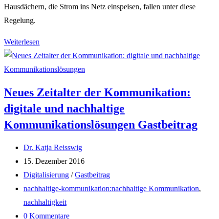
Hausdächern, die Strom ins Netz einspeisen, fallen unter diese
Regelung.
Warum
Weiterlesen
Chancen
rund
um
Neues Zeitalter der Kommunikation:
Smart
digitale und nachhaltige
Meter
Kommunikationslösungen
Gastbeitrag
nicht
einfach
Beitrags-
Dr. Katja Reisswig
smart
Autor:
Beitrag
15. Dezember 2016
nutzen?
veröffentlicht:
Beitrags-
Digitalisierung
/
Gastbeitrag
Kategorie:
Post
nachhaltige-kommunikation:nachhaltige Kommunikation
,
tag:
nachhaltigkeit
Beitrags-
0 Kommentare