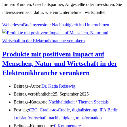
fordern Kunden, Geschäftspartner, Angestellte oder Investoren. Sie
interessieren sich dafür, wie ein Unternehmen wirtschaftet,
Weiterlesen
Buchrezension: Nachhaltigkeit im Unternehmen
Produkte mit positivem Impact auf
Menschen, Natur und Wirtschaft in der
Elektronikbranche verankern
Beitrags-Autor:
Dr. Katja Reisswig
Beitrag veröffentlicht:
25. September 2025
Beitrags-Kategorie:
Nachhaltigkeit
/
Themen Specials
Post tag:
C2C
,
Cradle-to-Cradle
,
digitalisierung
,
IFA Berlin
,
kreislaufwirtschaft
,
nachhaltigkeit
,
transformation
Beitrags-Kommentare:
0 Kommentare