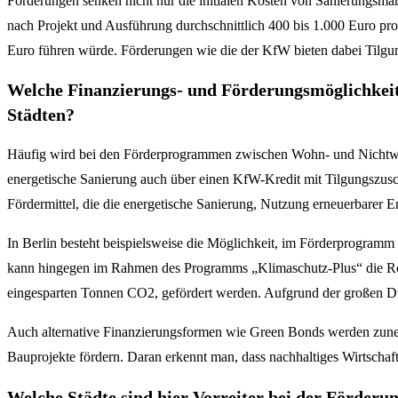
Förderungen senken nicht nur die initialen Kosten von Sanierungsmaß
nach Projekt und Ausführung durchschnittlich 400 bis 1.000 Euro p
Euro führen würde. Förderungen wie die der KfW bieten dabei Tilgung
Welche Finanzierungs- und Förderungsmöglichkeit
Städten?
Häufig wird bei den Förderprogrammen zwischen Wohn- und Nichtwoh
energetische Sanierung auch über einen KfW-Kredit mit Tilgungszus
Fördermittel, die die energetische Sanierung, Nutzung erneuerbarer 
In Berlin besteht beispielsweise die Möglichkeit, im Förderprogr
kann hingegen im Rahmen des Programms „Klimaschutz-Plus“ die R
eingesparten Tonnen CO2, gefördert werden. Aufgrund der großen Div
Auch alternative Finanzierungsformen wie Green Bonds werden zunehm
Bauprojekte fördern. Daran erkennt man, dass nachhaltiges Wirtschafte
Welche Städte sind hier Vorreiter bei der Förd