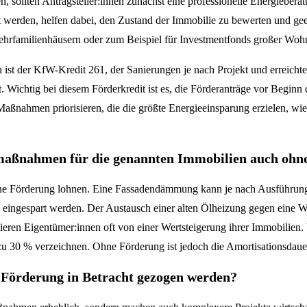
n, sollten Antragsteller:innen zunächst eine professionelle Energiebe
t werden, helfen dabei, den Zustand der Immobilie zu bewerten und g
hrfamilienhäusern oder zum Beispiel für Investmentfonds großer Woh
st der KfW-Kredit 261, der Sanierungen je nach Projekt und erreichter
Wichtig bei diesem Förderkredit ist es, die Förderanträge vor Beginn 
aßnahmen priorisieren, die die größte Energieeinsparung erzielen, w
maßnahmen für die genannten Immobilien auch ohn
ohne Förderung lohnen. Eine Fassadendämmung kann je nach Ausführung
o eingespart werden. Der Austausch einer alten Ölheizung gegen ein
tieren Eigentümer:innen oft von einer Wertsteigerung ihrer Immobilien.
s zu 30 % verzeichnen. Ohne Förderung ist jedoch die Amortisationsda
Förderung in Betracht gezogen werden?