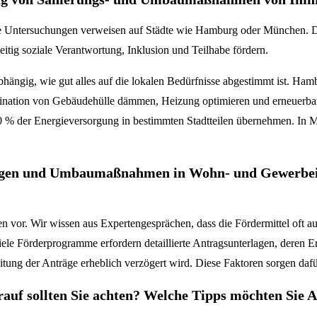
e Untersuchungen verweisen auf Städte wie Hamburg oder München. Do
eitig soziale Verantwortung, Inklusion und Teilhabe fördern.
ängig, wie gut alles auf die lokalen Bedürfnisse abgestimmt ist. Ham
nation von Gebäudehülle dämmen, Heizung optimieren und erneuerbare
0 % der Energieversorgung in bestimmten Stadtteilen übernehmen. In 
rungen und Umbaumaßnahmen in Wohn- und Gewerbeim
n vor. Wir wissen aus Expertengesprächen, dass die Fördermittel oft 
 Förderprogramme erfordern detaillierte Antragsunterlagen, deren Erste
ung der Anträge erheblich verzögert wird. Diese Faktoren sorgen dafür,
rauf sollten Sie achten? Welche Tipps möchten Sie 