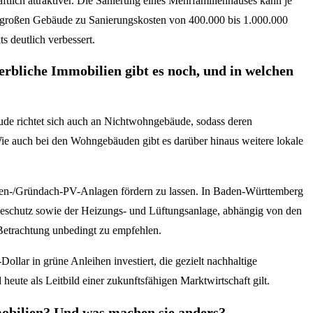
lich attraktiver. Die Sanierung eines Mehrfamilienhauses kann je
r großen Gebäude zu Sanierungskosten von 400.000 bis 1.000.000
 deutlich verbessert.
liche Immobilien gibt es noch, und in welchen
e richtet sich auch an Nichtwohngebäude, sodass deren
e auch bei den Wohngebäuden gibt es darüber hinaus weitere lokale
den-/Gründach-PV-Anlagen fördern zu lassen. In Baden-Württemberg
chutz sowie der Heizungs- und Lüftungsanlage, abhängig von den
Betrachtung unbedingt zu empfehlen.
ar in grüne Anleihen investiert, die gezielt nachhaltige
eute als Leitbild einer zukunftsfähigen Marktwirtschaft gilt.
obilien? Und was machen sie anders?