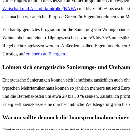
Um erfolgreich durch die Vielzahl an Förderprogrammen zu navigiere
Wirtschaft und Ausfuhrkontrolle (BAFA)
mit bis zu 50 % bezuschuss
das machen wir auch bei Purpose Green für Eigentümer:innen von Me
Ein häufig genutztes Programm für die Sanierung von Wohngebäuden i
Wohneinheit und einem Tilgungszuschuss von 5% bis 35% unterstützt. 
Regel nicht zugelassen werden. Außerdem sollten Eigentümer:innen M
Umstieg auf
erneuerbare Energien
.
Lohnen sich energetische Sanierungs- und Umbau
Energetische Sanierungen können sich langfristig tatsächlich auch 
typischen Mehrfamilienhaus können so jährlich mehrere tausend Eur
und die Betriebskosten um etwa 20 bis 30 % senken. Zusätzlich profi
Energieeffizienzklasse eine durchschnittliche Wertsteigerung von bi
Warum sollte dennoch die Inanspruchnahme einer 