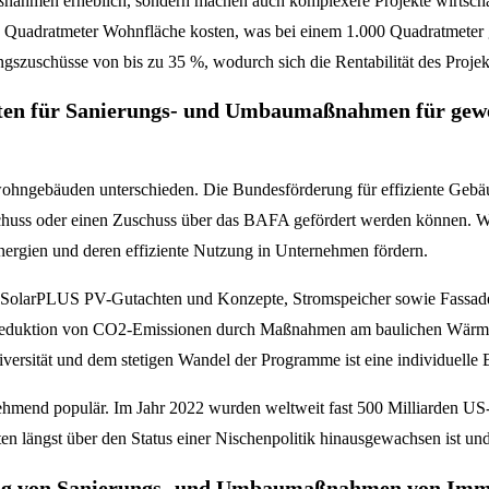
nahmen erheblich, sondern machen auch komplexere Projekte wirtschaft
ro Quadratmeter Wohnfläche kosten, was bei einem 1.000 Quadratmete
szuschüsse von bis zu 35 %, wodurch sich die Rentabilität des Projekts
en für Sanierungs- und Umbaumaßnahmen für gewerb
ngebäuden unterschieden. Die Bundesförderung für effiziente Gebäud
chuss oder einen Zuschuss über das BAFA gefördert werden können. Wi
Energien und deren effiziente Nutzung in Unternehmen fördern.
amm SolarPLUS PV-Gutachten und Konzepte, Stromspeicher sowie Fassa
eduktion von CO2-Emissionen durch Maßnahmen am baulichen Wärmes
ersität und dem stetigen Wandel der Programme ist eine individuelle 
end populär. Im Jahr 2022 wurden weltweit fast 500 Milliarden US-Doll
n längst über den Status einer Nischenpolitik hinausgewachsen ist und h
erung von Sanierungs- und Umbaumaßnahmen von Imm