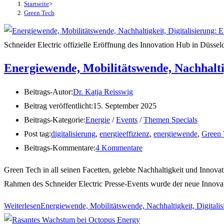
Startseite
>
Green Tech
Schneider Electric offizielle Eröffnung des Innovation Hub in Düsseld
Energiewende, Mobilitätswende, Nachhalti
Beitrags-Autor:
Dr. Katja Reisswig
Beitrag veröffentlicht:
15. September 2025
Beitrags-Kategorie:
Energie
/
Events
/
Themen Specials
Post tag:
digitalisierung
,
energieeffizienz
,
energiewende
,
Green 
Beitrags-Kommentare:
4 Kommentare
Green Tech in all seinen Facetten, gelebte Nachhaltigkeit und Inno
Rahmen des Schneider Electric Presse-Events wurde der neue Innov
Weiterlesen
Energiewende, Mobilitätswende, Nachhaltigkeit, Digital