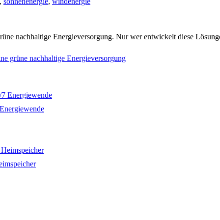
,
sonnenenergie
,
windenergie
e grüne nachhaltige Energieversorgung. Nur wer entwickelt diese Lösun
ine grüne nachhaltige Energieversorgung
7 Energiewende
eimspeicher