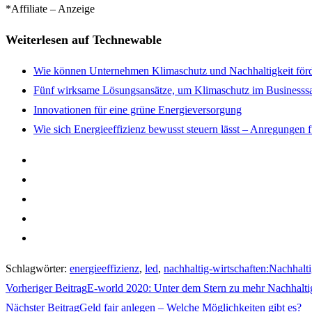
*Affiliate – Anzeige
Weiterlesen auf Technewable
Wie können Unternehmen Klimaschutz und Nachhaltigkeit för
Fünf wirksame Lösungsansätze, um Klimaschutz im Businesssa
Innovationen für eine grüne Energieversorgung
Wie sich Energieeffizienz bewusst steuern lässt – Anregungen
Schlagwörter
:
energieeffizienz
,
led
,
nachhaltig-wirtschaften:Nachhalti
Weitere
Vorheriger Beitrag
E-world 2020: Unter dem Stern zu mehr Nachhalti
Artikel
Nächster Beitrag
Geld fair anlegen – Welche Möglichkeiten gibt es?