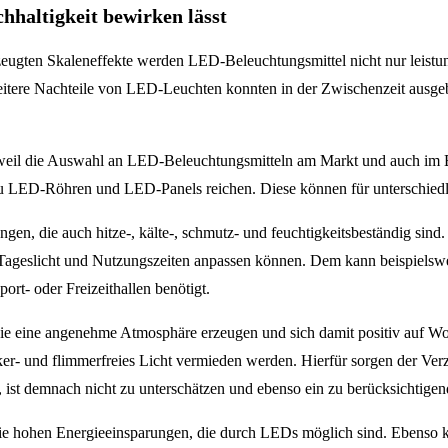
hhaltigkeit bewirken lässt
zeugten Skaleneffekte werden LED-Beleuchtungsmittel nicht nur leistu
itere Nachteile von LED-Leuchten konnten in der Zwischenzeit ausgeb
rweil die Auswahl an LED-Beleuchtungsmitteln am Markt und auch im Ber
u LED-Röhren und LED-Panels reichen. Diese können für unterschiedl
ungen, die auch hitze-, kälte-, schmutz- und feuchtigkeitsbeständig si
Tageslicht und Nutzungszeiten anpassen können. Dem kann beispielswe
rt- oder Freizeithallen benötigt.
n, die eine angenehme Atmosphäre erzeugen und sich damit positiv auf
r- und flimmerfreies Licht vermieden werden. Hierfür sorgen der Verzi
, ist demnach nicht zu unterschätzen und ebenso ein zu berücksichtige
r die hohen Energieeinsparungen, die durch LEDs möglich sind. Ebens