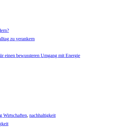
dern?
lltag zu verankern
 für einen bewussteren Umgang mit Energie
g Wirtschaften
,
nachhaltigkeit
gkeit