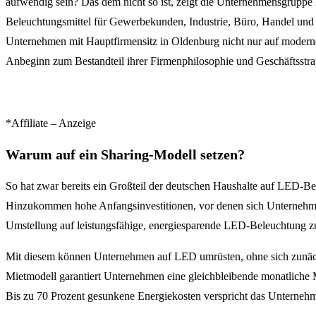
aufwendig sein? Das dem nicht so ist, zeigt die Unternehmensgruppe
Beleuchtungsmittel für Gewerbekunden, Industrie, Büro, Handel und ö
Unternehmen mit Hauptfirmensitz in Oldenburg nicht nur auf moderne 
Anbeginn zum Bestandteil ihrer Firmenphilosophie und Geschäftsstra
*Affiliate – Anzeige
Warum auf ein Sharing-Modell setzen?
So hat zwar bereits ein Großteil der deutschen Haushalte auf LED-B
Hinzukommen hohe Anfangsinvestitionen, vor denen sich Unternehm
Umstellung auf leistungsfähige, energiesparende LED-Beleuchtung z
Mit diesem können Unternehmen auf LED umrüsten, ohne sich zunäch
Mietmodell garantiert Unternehmen eine gleichbleibende monatliche 
Bis zu 70 Prozent gesunkene Energiekosten verspricht das Unterneh