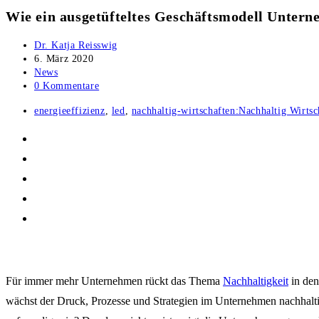
Wie ein ausgetüfteltes Geschäftsmodell Untern
Beitrags-
Dr. Katja Reisswig
Autor:
Beitrag
6. März 2020
veröffentlicht:
Beitrags-
News
Kategorie:
Beitrags-
0 Kommentare
Kommentare:
Post
energieeffizienz
,
led
,
nachhaltig-wirtschaften:Nachhaltig Wirtsc
tag:
Für immer mehr Unternehmen rückt das Thema
Nachhaltigkeit
in den
wächst der Druck, Prozesse und Strategien im Unternehmen nachhalti