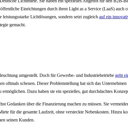
 Deutsche Lichtmiete. Sie haben ein spezielles Angebot für den B2B-B
ffentliche Einrichtungen durch ihren Light as a Service (LaaS) auch 
leistungsstarke Lichtlösungen, sondern setzt zugleich
auf ein innovat
tegie gemacht.
eleuchtung umgestellt. Doch für Gewerbe- und Industriebetriebe
geht e
en oftmals scheuen. Dieser Problemstellung hat sich das Unternehm
u ermöglichen. Dazu haben sie ein spezielles, gut durchdachtes Konz
st Gedanken über die Finanzierung machen zu müssen. Sie vermeiden
Miete für die gesamte Laufzeit, ohne versteckte Nebenkosten. Hinzu k
men seinen Kunden.