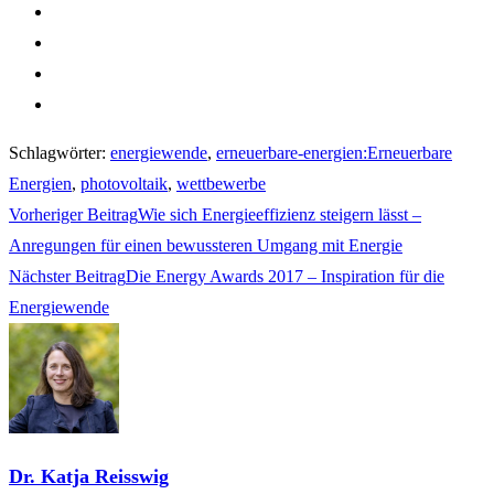
Schlagwörter
:
energiewende
,
erneuerbare-energien:Erneuerbare
Energien
,
photovoltaik
,
wettbewerbe
Weitere
Vorheriger Beitrag
Wie sich Energieeffizienz steigern lässt –
Artikel
Anregungen für einen bewussteren Umgang mit Energie
ansehen
Nächster Beitrag
Die Energy Awards 2017 – Inspiration für die
Energiewende
Dr. Katja Reisswig