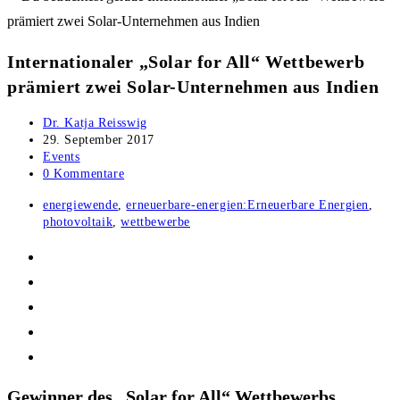
Internationaler „Solar for All“ Wettbewerb
prämiert zwei Solar-Unternehmen aus Indien
Beitrags-
Dr. Katja Reisswig
Autor:
Beitrag
29. September 2017
veröffentlicht:
Beitrags-
Events
Kategorie:
Beitrags-
0 Kommentare
Kommentare:
Post
energiewende
,
erneuerbare-energien:Erneuerbare Energien
,
tag:
photovoltaik
,
wettbewerbe
Gewinner des „Solar for All“ Wettbewerbs