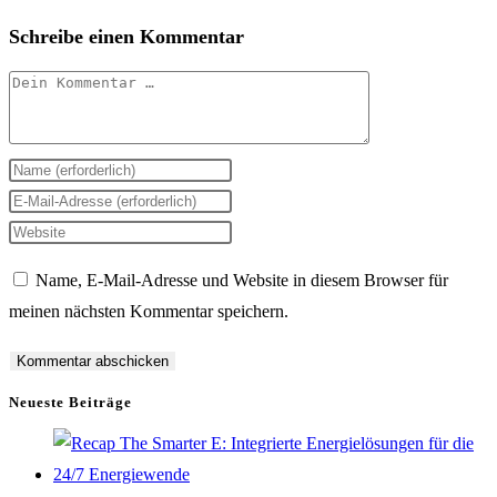
Schreibe einen Kommentar
Kommentar
Gib
deinen
Gib
Namen
deine
Gib
oder
E-
deine
Name, E-Mail-Adresse und Website in diesem Browser für
Benutzernamen
Mail-
Website-
meinen nächsten Kommentar speichern.
zum
Adresse
URL
Kommentieren
zum
ein
ein
Kommentieren
(optional)
Neueste Beiträge
ein