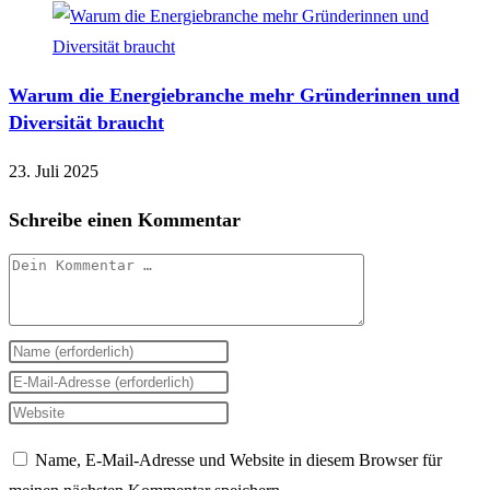
Warum die Energiebranche mehr Gründerinnen und
Diversität braucht
23. Juli 2025
Schreibe einen Kommentar
Kommentar
Gib
deinen
Gib
Namen
deine
Gib
oder
E-
deine
Name, E-Mail-Adresse und Website in diesem Browser für
Benutzernamen
Mail-
Website-