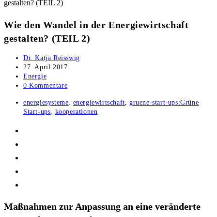
Wie den Wandel in der Energiewirtschaft
gestalten? (TEIL 2)
Beitrags-
Dr. Katja Reisswig
Autor:
Beitrag
27. April 2017
veröffentlicht:
Beitrags-
Energie
Kategorie:
Beitrags-
0 Kommentare
Kommentare:
Post
energiesysteme
,
energiewirtschaft
,
gruene-start-ups:Grüne
tag:
Start-ups
,
kooperationen
Maßnahmen zur Anpassung an eine veränderte