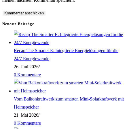
meinen nächsten Kommentar speichern.
zum
Adresse
URL
Kommentieren
zum
ein
ein
Kommentieren
(optional)
Neueste Beiträge
ein
Recap The Smarter E: Integrierte Energielösungen für die
24/7 Energiewende
26. Juni 2026
/
0 Kommentare
Vom Balkonkraftwerk zum smarten Mini-Solarkraftwerk mit
Heimspeicher
21. Mai 2026
/
0 Kommentare