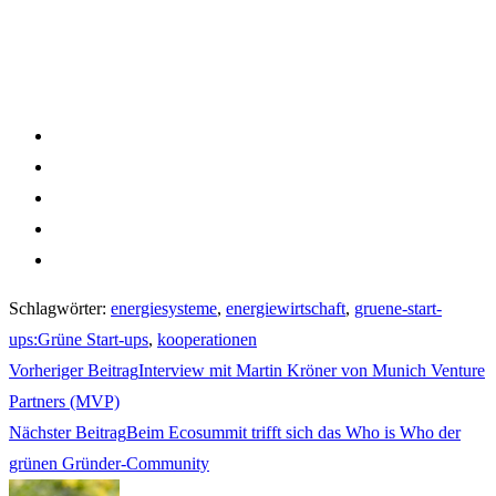
Schlagwörter
:
energiesysteme
,
energiewirtschaft
,
gruene-start-
ups:Grüne Start-ups
,
kooperationen
Weitere
Vorheriger Beitrag
Interview mit Martin Kröner von Munich Venture
Artikel
Partners (MVP)
ansehen
Nächster Beitrag
Beim Ecosummit trifft sich das Who is Who der
grünen Gründer-Community