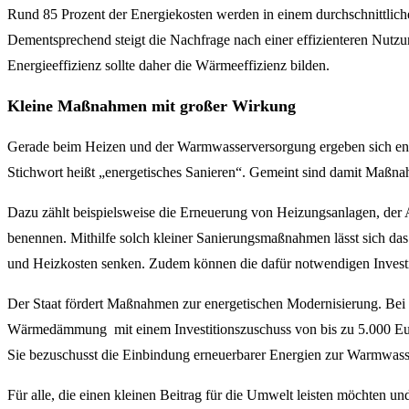
Rund 85 Prozent der Energiekosten werden in einem durchschnittlic
Dementsprechend steigt die Nachfrage nach einer effizienteren Nut
Energieeffizienz sollte daher die Wärmeeffizienz bilden.
Kleine Maßnahmen mit großer Wirkung
Gerade beim Heizen und der Warmwasserversorgung ergeben sich enorme
Stichwort heißt „energetisches Sanieren“. Gemeint sind damit Maßna
Dazu zählt beispielsweise die Erneuerung von Heizungsanlagen, d
benennen. Mithilfe solch kleiner Sanierungsmaßnahmen lässt sich das
und Heizkosten senken. Zudem können die dafür notwendigen Investit
Der Staat fördert Maßnahmen zur energetischen Modernisierung. Bei 
Wärmedämmung mit einem Investitionszuschuss von bis zu 5.000 Euro
Sie bezuschusst die Einbindung erneuerbarer Energien zur Warmwass
Für alle, die einen kleinen Beitrag für die Umwelt leisten möchten un