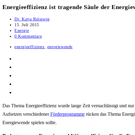
Energieeffizienz ist tragende Säule der Energi
Beitrags-
Dr. Katja Reisswig
Autor:
Beitrag
15. Juli 2015
veröffentlicht:
Beitrags-
Energie
Kategorie:
Beitrags-
0 Kommentare
Kommentare:
Post
energieeffizienz
,
energiewende
tag:
Das Thema Energieeffizienz wurde lange Zeit vernachlässigt und nur
Aufsetzen verschiedener
Förderprogramme
rücken das Thema Energiee
Energiewende spielen sollte.