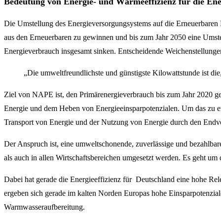
Bedeutung von Energie- und Wärmeeffizienz für die En
Die Umstellung des Energieversorgungsystems auf die Erneuerbaren E
aus den Erneuerbaren zu gewinnen und bis zum Jahr 2050 eine Umstell
Energieverbrauch insgesamt sinken. Entscheidende Weichenstellungen 
„Die umweltfreundlichste und günstigste Kilowattstunde ist die,
Ziel von NAPE ist, den Primärenergieverbrauch bis zum Jahr 2020 g
Energie und dem Heben von Energieeinsparpotenzialen. Um das zu er
Transport von Energie und der Nutzung von Energie durch den Endv
Der Anspruch ist, eine umweltschonende, zuverlässige und bezahlbare
als auch in allen Wirtschaftsbereichen umgesetzt werden. Es geht um d
Dabei hat gerade die Energieeffizienz für Deutschland eine hohe Rel
ergeben sich gerade im kalten Norden Europas hohe Einsparpotenziale
Warmwasseraufbereitung.