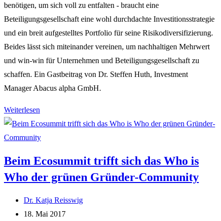
benötigen, um sich voll zu entfalten - braucht eine
Beteiligungsgesellschaft eine wohl durchdachte Investitionsstrategie
und ein breit aufgestelltes Portfolio für seine Risikodiversifizierung.
Beides lässt sich miteinander vereinen, um nachhaltigen Mehrwert
und win-win für Unternehmen und Beteiligungsgesellschaft zu
schaffen. Ein Gastbeitrag von Dr. Steffen Huth, Investment
Manager Abacus alpha GmbH.
Ein
Weiterlesen
„Pflanzgarten“
für
Wachstumstechnologien
Beim Ecosummit trifft sich das Who is
zur
Who der grünen Gründer-Community
wechselseitigen
Befruchtung
Beitrags-
Dr. Katja Reisswig
von
Autor:
Beitrag
18. Mai 2017
Unternehmen