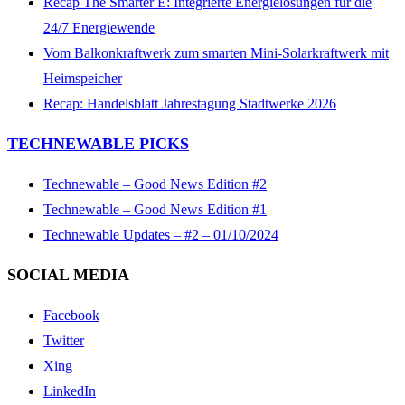
Recap The Smarter E: Integrierte Energielösungen für die
24/7 Energiewende
Vom Balkonkraftwerk zum smarten Mini-Solarkraftwerk mit
Heimspeicher
Recap: Handelsblatt Jahrestagung Stadtwerke 2026
TECHNEWABLE PICKS
Technewable – Good News Edition #2
Technewable – Good News Edition #1
Technewable Updates – #2 – 01/10/2024
SOCIAL MEDIA
Facebook
Twitter
Xing
LinkedIn