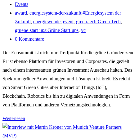
veröffentlicht:
Beitrags-
Events
Kategorie:
Post
award
,
energiesystem-der-zukunft:#Energiesystem der
tag:
Zukunft
,
energiewende
,
event
,
green-tech:Green Tech
,
gruene-start-ups:Grüne Start-ups
,
vc
Beitrags-
0 Kommentare
Kommentare:
Der Ecosummit ist nicht nur Treffpunkt für die grüne Gründerszene.
Er ist ebenso Plattform für Investoren und Corporates, die gezielt
nach einem interessanten grünen Investment Ausschau halten. Das
Spektrum grüner Anwendungen und Lösungen ist breit. Es reicht
von Smart Green Cities über Internet of Things (IoT),
Blockchain, Robotics bis hin zu digitalen Anwendungen in Form
von Plattformen und anderen Vernetzungstechnologien.
Beim
Weiterlesen
Ecosummit
trifft