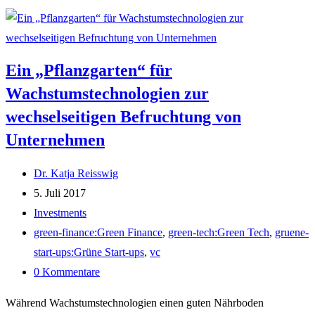
Ein „Pflanzgarten“ für
Wachstumstechnologien zur
wechselseitigen Befruchtung von
Unternehmen
Beitrags-
Dr. Katja Reisswig
Autor:
Beitrag
5. Juli 2017
veröffentlicht:
Beitrags-
Investments
Kategorie:
Post
green-finance:Green Finance
,
green-tech:Green Tech
,
gruene-
tag:
start-ups:Grüne Start-ups
,
vc
Beitrags-
0 Kommentare
Kommentare:
Während Wachstumstechnologien einen guten Nährboden