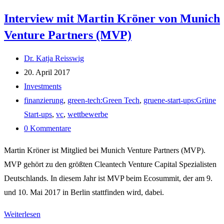
sich
Interview mit Martin Kröner von Munich
das
Venture Partners (MVP)
Who
is
Beitrags-
Dr. Katja Reisswig
Who
Autor:
Beitrag
20. April 2017
der
veröffentlicht:
Beitrags-
Investments
grünen
Kategorie:
Post
finanzierung
,
green-tech:Green Tech
,
gruene-start-ups:Grüne
Gründer-
tag:
Start-ups
,
vc
,
wettbewerbe
Community
Beitrags-
0 Kommentare
Kommentare:
Martin Kröner ist Mitglied bei Munich Venture Partners (MVP).
MVP gehört zu den größten Cleantech Venture Capital Spezialisten
Deutschlands. In diesem Jahr ist MVP beim Ecosummit, der am 9.
und 10. Mai 2017 in Berlin stattfinden wird, dabei.
Interview
Weiterlesen