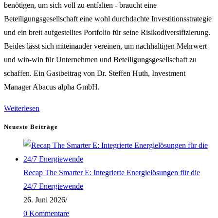
benötigen, um sich voll zu entfalten - braucht eine
Beteiligungsgesellschaft eine wohl durchdachte Investitionsstrategie
und ein breit aufgestelltes Portfolio für seine Risikodiversifizierung.
Beides lässt sich miteinander vereinen, um nachhaltigen Mehrwert
und win-win für Unternehmen und Beteiligungsgesellschaft zu
schaffen. Ein Gastbeitrag von Dr. Steffen Huth, Investment
Manager Abacus alpha GmbH.
Ein
Weiterlesen
„Pflanzgarten“
Neueste Beiträge
für
Wachstumstechnologien
zur
Recap The Smarter E: Integrierte Energielösungen für die
wechselseitigen
24/7 Energiewende
Befruchtung
26. Juni 2026
/
von
0 Kommentare
Unternehmen