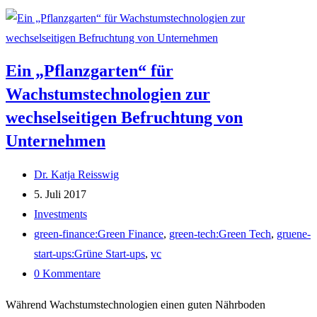
Ein „Pflanzgarten“ für
Wachstumstechnologien zur
wechselseitigen Befruchtung von
Unternehmen
Beitrags-
Dr. Katja Reisswig
Autor:
Beitrag
5. Juli 2017
veröffentlicht:
Beitrags-
Investments
Kategorie:
Post
green-finance:Green Finance
,
green-tech:Green Tech
,
gruene-
tag:
start-ups:Grüne Start-ups
,
vc
Beitrags-
0 Kommentare
Kommentare:
Während Wachstumstechnologien einen guten Nährboden