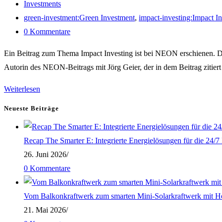
veröffentlicht:
Beitrags-
Investments
Kategorie:
Post
green-investment:Green Investment
,
impact-investing:Impact In
tag:
Beitrags-
0 Kommentare
Kommentare:
Ein Beitrag zum Thema Impact Investing ist bei NEON erschienen. Da
Autorin des NEON-Beitrags mit Jörg Geier, der in dem Beitrag zitiert
Was
Weiterlesen
„Impact
Neueste Beiträge
Investing“
bewirkt
Recap The Smarter E: Integrierte Energielösungen für die 24/
–
26. Juni 2026
/
Im
0 Kommentare
Interview
mit
Vom Balkonkraftwerk zum smarten Mini-Solarkraftwerk mit H
Jörg
21. Mai 2026
/
Geier