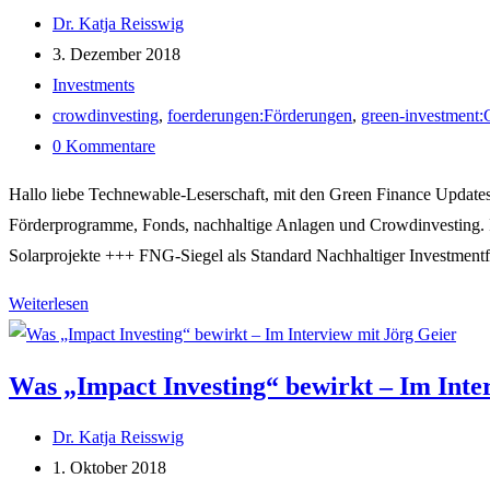
Welche
Beitrags-
Dr. Katja Reisswig
Möglichkeiten
Autor:
Beitrag
3. Dezember 2018
gibt
veröffentlicht:
Beitrags-
Investments
es?
Kategorie:
Post
crowdinvesting
,
foerderungen:Förderungen
,
green-investment:
tag:
Beitrags-
0 Kommentare
Kommentare:
Hallo liebe Technewable-Leserschaft, mit den Green Finance Updates 
Förderprogramme, Fonds, nachhaltige Anlagen und Crowdinvesting. In
Solarprojekte +++ FNG-Siegel als Standard Nachhaltiger Investment
Green
Weiterlesen
Finance
Updates
Was „Impact Investing“ bewirkt – Im Inte
#1
Beitrags-
Dr. Katja Reisswig
Autor:
Beitrag
1. Oktober 2018