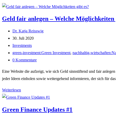
Geld fair anlegen – Welche Möglichkeiten 
Beitrags-
Dr. Katja Reisswig
Autor:
Beitrag
30. Juli 2020
veröffentlicht:
Beitrags-
Investments
Kategorie:
Post
green-investment:Green Investment
,
nachhaltig-wirtschaften:Na
tag:
Beitrags-
0 Kommentare
Kommentare:
Eine Website die aufzeigt, wie sich Geld sinnstiftend und fair anlege
jeder Ideen einholen sowie weitergehend informieren, der sich für das
Geld
Weiterlesen
fair
anlegen
Green Finance Updates #1
–