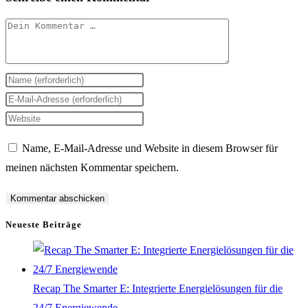
Kommentar
Gib
deinen
Gib
Namen
deine
Gib
oder
E-
deine
Name, E-Mail-Adresse und Website in diesem Browser für
Benutzernamen
Mail-
Website-
meinen nächsten Kommentar speichern.
zum
Adresse
URL
Kommentieren
zum
ein
ein
Kommentieren
(optional)
Neueste Beiträge
ein
Recap The Smarter E: Integrierte Energielösungen für die
24/7 Energiewende