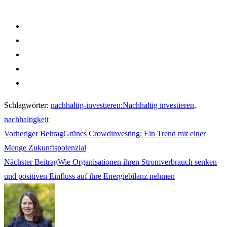
Schlagwörter
:
nachhaltig-investieren:Nachhaltig investieren
,
nachhaltigkeit
Weitere
Vorheriger Beitrag
Grünes Crowdinvesting: Ein Trend mit einer
Artikel
Menge Zukunftspotenzial
ansehen
Nächster Beitrag
Wie Organisationen ihren Stromverbrauch senken
und positiven Einfluss auf ihre Energiebilanz nehmen