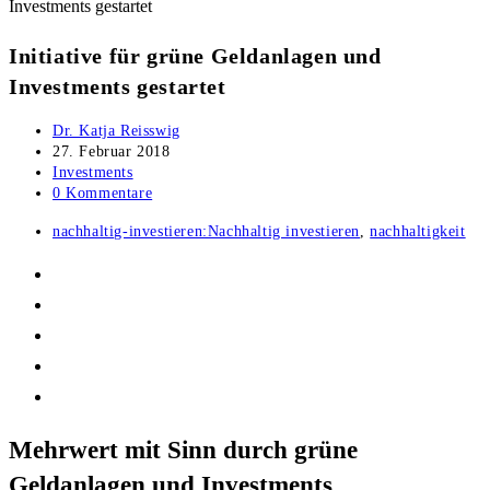
Initiative für grüne Geldanlagen und
Investments gestartet
Beitrags-
Dr. Katja Reisswig
Autor:
Beitrag
27. Februar 2018
veröffentlicht:
Beitrags-
Investments
Kategorie:
Beitrags-
0 Kommentare
Kommentare:
Post
nachhaltig-investieren:Nachhaltig investieren
,
nachhaltigkeit
tag:
Mehrwert mit Sinn durch grüne
Geldanlagen und Investments