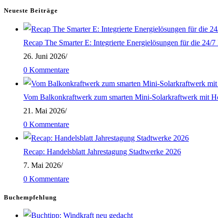
des
Neueste Beiträge
Strommarkts
–
Recap The Smarter E: Integrierte Energielösungen für die 24/
Weichenstellung
26. Juni 2026
/
für
0 Kommentare
die
Zukunft
Vom Balkonkraftwerk zum smarten Mini-Solarkraftwerk mit H
21. Mai 2026
/
0 Kommentare
Recap: Handelsblatt Jahrestagung Stadtwerke 2026
7. Mai 2026
/
0 Kommentare
Buchempfehlung