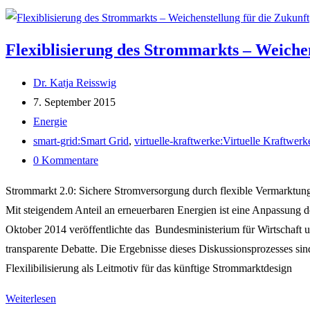
Flexiblisierung des Strommarkts – Weichen
Beitrags-
Dr. Katja Reisswig
Autor:
Beitrag
7. September 2015
veröffentlicht:
Beitrags-
Energie
Kategorie:
Post
smart-grid:Smart Grid
,
virtuelle-kraftwerke:Virtuelle Kraftwerk
tag:
Beitrags-
0 Kommentare
Kommentare:
Strommarkt 2.0: Sichere Stromversorgung durch flexible Vermarktun
Mit steigendem Anteil an erneuerbaren Energien ist eine Anpassung d
Oktober 2014 veröffentlichte das Bundesministerium für Wirtschaft u
transparente Debatte. Die Ergebnisse dieses Diskussionsprozesses 
Flexilibilisierung als Leitmotiv für das künftige Strommarktdesign
Flexiblisierung
Weiterlesen