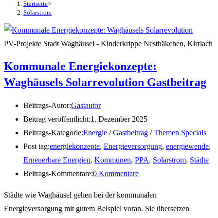
Startseite
>
Solarstrom
PV-Projekte Stadt Waghäusel - Kinderkrippe Nesthäkchen, Kirrlach
Kommunale Energiekonzepte:
Waghäusels Solarrevolution
Gastbeitrag
Beitrags-Autor:
Gastautor
Beitrag veröffentlicht:
1. Dezember 2025
Beitrags-Kategorie:
Energie
/
Gastbeitrag
/
Themen Specials
Post tag:
energiekonzepte
,
Energieversorgung
,
energiewende
,
Erneuerbare Energien
,
Kommunen
,
PPA
,
Solarstrom
,
Städte
Beitrags-Kommentare:
0 Kommentare
Städte wie Waghäusel gehen bei der kommunalen
Energieversorgung mit gutem Beispiel voran. Sie übersetzen