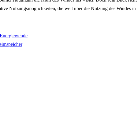
ative Nutzungsmöglichkeiten, die weit über die Nutzung des Windes i
7 Energiewende
eimspeicher