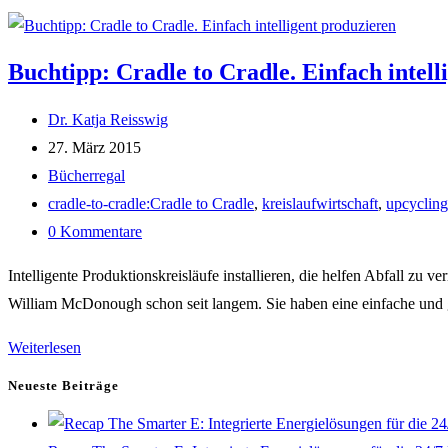
Buchtipp: Cradle to Cradle. Einfach intell
Beitrags-
Dr. Katja Reisswig
Autor:
Beitrag
27. März 2015
veröffentlicht:
Beitrags-
Bücherregal
Kategorie:
Post
cradle-to-cradle:Cradle to Cradle
,
kreislaufwirtschaft
,
upcycling
tag:
Beitrags-
0 Kommentare
Kommentare:
Intelligente Produktionskreisläufe installieren, die helfen Abfall zu 
William McDonough schon seit langem. Sie haben eine einfache und 
Buchtipp:
Weiterlesen
Cradle
Neueste Beiträge
to
Cradle.