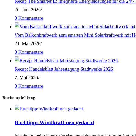
Recap The Smarter E: Integrierte Energielösungen für die 24/
Einfach
26. Juni 2026
/
intelligent
0 Kommentare
produzieren
Vom Balkonkraftwerk zum smarten Mini-Solarkraftwerk mit H
21. Mai 2026
/
0 Kommentare
Recap: Handelsblatt Jahrestagung Stadtwerke 2026
7. Mai 2026
/
0 Kommentare
Buchempfehlung
Buchtipp: Windkraft neu gedacht
In seinem, beim Hanser Verlag, erschienen Buch nimmt Autor Dan