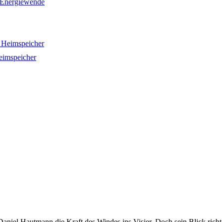
7 Energiewende
eimspeicher
iel Hautmann die Kraft des Windes ins Visier. Doch sein Blick richtet 