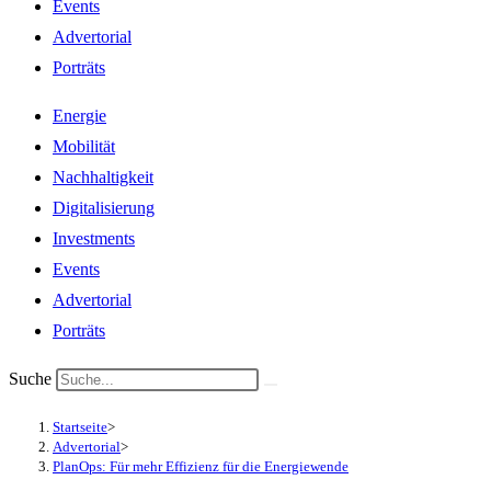
Events
Advertorial
Porträts
Energie
Mobilität
Nachhaltigkeit
Digitalisierung
Investments
Events
Advertorial
Porträts
Suche
Startseite
>
Advertorial
>
PlanOps: Für mehr Effizienz für die Energiewende