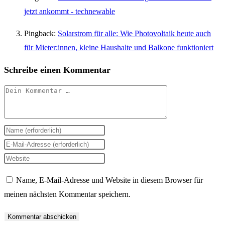
jetzt ankommt - technewable
Pingback:
Solarstrom für alle: Wie Photovoltaik heute auch
für Mieter:innen, kleine Haushalte und Balkone funktioniert
Schreibe einen Kommentar
Kommentar
Gib
deinen
Gib
Namen
deine
Gib
oder
E-
deine
Name, E-Mail-Adresse und Website in diesem Browser für
Benutzernamen
Mail-
Website-
meinen nächsten Kommentar speichern.
zum
Adresse
URL
Kommentieren
zum
ein