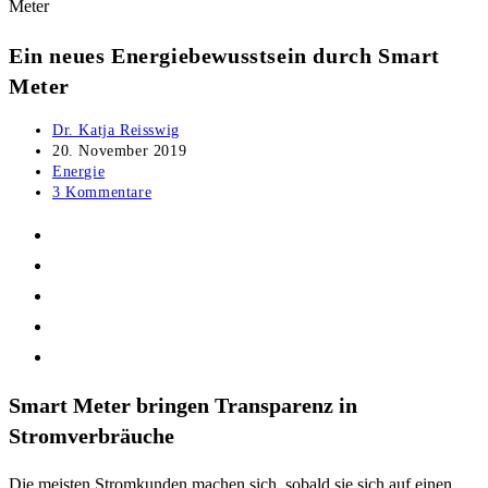
Ein neues Energiebewusstsein durch Smart
Meter
Beitrags-
Dr. Katja Reisswig
Autor:
Beitrag
20. November 2019
veröffentlicht:
Beitrags-
Energie
Kategorie:
Beitrags-
3 Kommentare
Kommentare:
Smart Meter bringen Transparenz in
Stromverbräuche
Die meisten Stromkunden machen sich, sobald sie sich auf einen