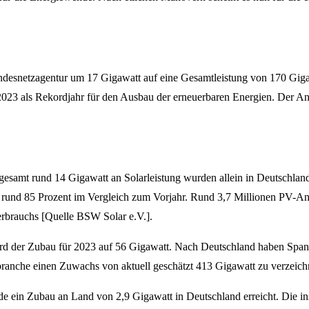
 Bundesnetzagentur um 17 Gigawatt auf eine Gesamtleistung von 170 Gig
t 2023 als Rekordjahr für den Ausbau der erneuerbaren Energien. Der A
gesamt rund 14 Gigawatt an Solarleistung wurden allein in Deutschlan
um rund 85 Prozent im Vergleich zum Vorjahr. Rund 3,7 Millionen PV-A
erbrauchs [Quelle BSW Solar e.V.].
wird der Zubau für 2023 auf 56 Gigawatt. Nach Deutschland haben Spanie
giebranche einen Zuwachs von aktuell geschätzt 413 Gigawatt zu verz
e ein Zubau an Land von 2,9 Gigawatt in Deutschland erreicht. Die inst