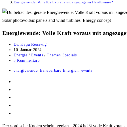
Energiewende: Volle Kraft voraus mit angezogener Handbremse?
Solar photovoltaic panels and wind turbines. Energy concept
Energiewende: Volle Kraft voraus mit angezo
Beitrags-
Dr. Katja Reisswig
Autor:
Beitrag
10. Januar 2024
veröffentlicht:
Beitrags-
Energie
/
Events
/
Themen Specials
Kategorie:
Beitrags-
3 Kommentare
Kommentare:
Post
energiewende
,
Erneuerbare Energien
,
events
tag:
Der gordische Knoten scheint geplatzt. 2024 heißt volle Kraft vorau