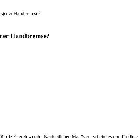
gener Handbremse?
s für die Energiewende. Nach etlichen Manövern scheint es nun für die