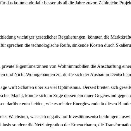
für das kommende Jahr besser als all die Jahre zuvor. Zahlreiche Proj
bschiedung wichtiger gesetzlicher Regulierungen, könnten die Marktkrä
für sprechen die technologische Reife, sinkende Kosten durch Skalierun
nen private Eigentümer:innen von Wohnimmobilien die Anschaffung ei
en und Nicht-Wohngebäuden zu, dürfte sich der Ausbau in Deutschland
Lage wirft Schatten über zu viel Optimismus. Derzeit breiten sich gesel
tischer Macht, könnte sich im Zuge dessen ein rauer Gegenwind gegen d
n darüber entscheiden, wie es mit der Energiewende in diesen Bundes
tes Wachstum, was sich negativ auf Investitionsentscheidungen auswir
t insbesondere die Netzintegration der Erneuerbaren, die Transformat