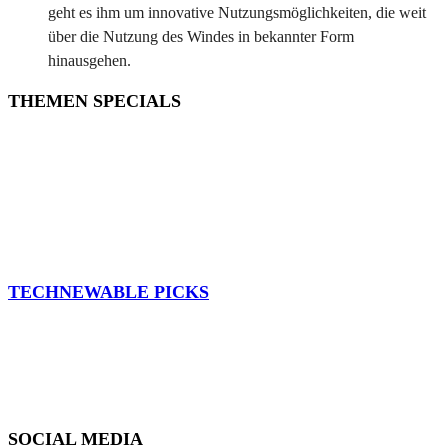
geht es ihm um innovative Nutzungsmöglichkeiten, die weit
über die Nutzung des Windes in bekannter Form
hinausgehen.
THEMEN SPECIALS
Recap The Smarter E: Integrierte Energielösungen für die
24/7 Energiewende
Vom Balkonkraftwerk zum smarten Mini-Solarkraftwerk mit
Heimspeicher
Recap: Handelsblatt Jahrestagung Stadtwerke 2026
TECHNEWABLE PICKS
Technewable – Good News Edition #2
Technewable – Good News Edition #1
Technewable Updates – #2 – 01/10/2024
SOCIAL MEDIA