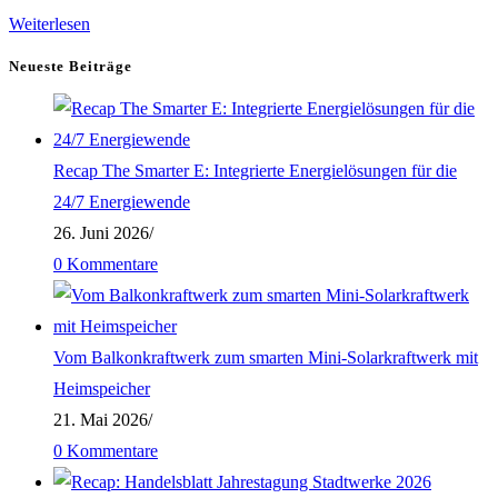
Cyber-
Weiterlesen
Security
Neueste Beiträge
–
Vor
welchen
Recap The Smarter E: Integrierte Energielösungen für die
Bedrohungen
24/7 Energiewende
im
26. Juni 2026
/
Netz
0 Kommentare
wir
uns
besser
Vom Balkonkraftwerk zum smarten Mini-Solarkraftwerk mit
schützen
Heimspeicher
sollten
21. Mai 2026
/
0 Kommentare