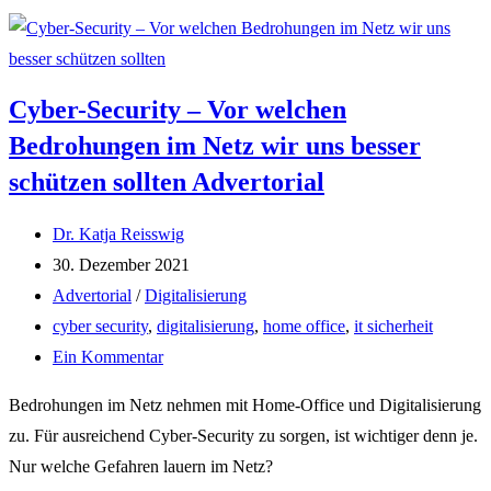
Cyber-Security – Vor welchen
Bedrohungen im Netz wir uns besser
schützen sollten
Advertorial
Beitrags-
Dr. Katja Reisswig
Autor:
Beitrag
30. Dezember 2021
veröffentlicht:
Beitrags-
Advertorial
/
Digitalisierung
Kategorie:
Post
cyber security
,
digitalisierung
,
home office
,
it sicherheit
tag:
Beitrags-
Ein Kommentar
Kommentare:
Bedrohungen im Netz nehmen mit Home-Office und Digitalisierung
zu. Für ausreichend Cyber-Security zu sorgen, ist wichtiger denn je.
Nur welche Gefahren lauern im Netz?