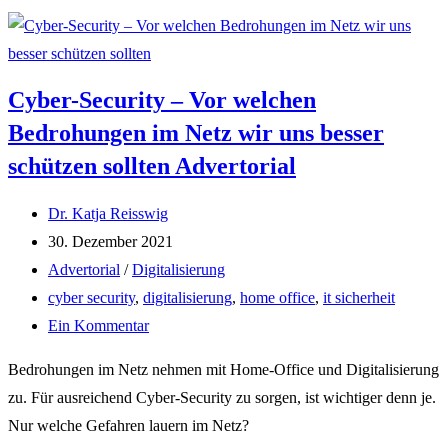
Cyber-Security – Vor welchen
Bedrohungen im Netz wir uns besser
schützen sollten
Advertorial
Beitrags-
Dr. Katja Reisswig
Autor:
Beitrag
30. Dezember 2021
veröffentlicht:
Beitrags-
Advertorial
/
Digitalisierung
Kategorie:
Post
cyber security
,
digitalisierung
,
home office
,
it sicherheit
tag:
Beitrags-
Ein Kommentar
Kommentare:
Bedrohungen im Netz nehmen mit Home-Office und Digitalisierung
zu. Für ausreichend Cyber-Security zu sorgen, ist wichtiger denn je.
Nur welche Gefahren lauern im Netz?