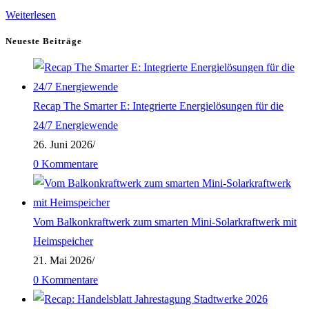
Cyber-
Weiterlesen
Security
Neueste Beiträge
–
Vor
welchen
Recap The Smarter E: Integrierte Energielösungen für die
Bedrohungen
24/7 Energiewende
im
26. Juni 2026
/
Netz
0 Kommentare
wir
uns
besser
Vom Balkonkraftwerk zum smarten Mini-Solarkraftwerk mit
schützen
Heimspeicher
sollten
21. Mai 2026
/
0 Kommentare