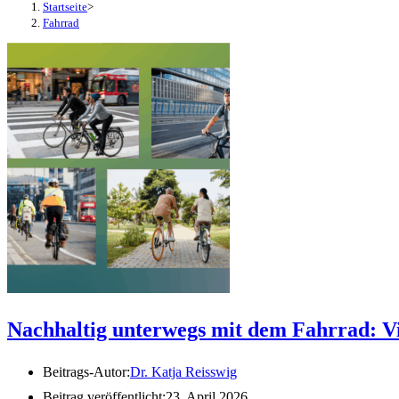
Startseite
>
Fahrrad
Nachhaltig unterwegs mit dem Fahrrad: V
Beitrags-Autor:
Dr. Katja Reisswig
Beitrag veröffentlicht:
23. April 2026