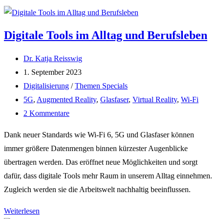
Digitale Tools im Alltag und Berufsleben
Beitrags-
Dr. Katja Reisswig
Autor:
Beitrag
1. September 2023
veröffentlicht:
Beitrags-
Digitalisierung
/
Themen Specials
Kategorie:
Post
5G
,
Augmented Reality
,
Glasfaser
,
Virtual Reality
,
Wi-Fi
tag:
Beitrags-
2 Kommentare
Kommentare:
Dank neuer Standards wie Wi-Fi 6, 5G und Glasfaser können
immer größere Datenmengen binnen kürzester Augenblicke
übertragen werden. Das eröffnet neue Möglichkeiten und sorgt
dafür, dass digitale Tools mehr Raum in unserem Alltag einnehmen.
Zugleich werden sie die Arbeitswelt nachhaltig beeinflussen.
Digitale
Weiterlesen