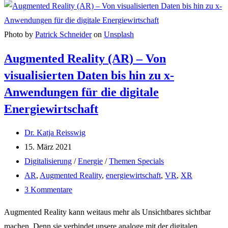
Tools
im
Alltag
Photo by
Patrick Schneider
on
Unsplash
und
Augmented Reality (AR) – Von
Berufsleben
visualisierten Daten bis hin zu x-
Anwendungen für die digitale
Energiewirtschaft
Beitrags-
Dr. Katja Reisswig
Autor:
Beitrag
15. März 2021
veröffentlicht:
Beitrags-
Digitalisierung
/
Energie
/
Themen Specials
Kategorie:
Post
AR
,
Augmented Reality
,
energiewirtschaft
,
VR
,
XR
tag:
Beitrags-
3 Kommentare
Kommentare:
Augmented Reality kann weitaus mehr als Unsichtbares sichtbar
machen. Denn sie verbindet unsere analoge mit der digitalen