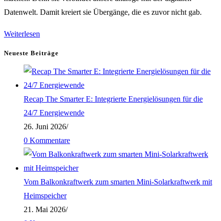
Datenwelt. Damit kreiert sie Übergänge, die es zuvor nicht gab.
Augmented
Weiterlesen
Reality
Neueste Beiträge
(AR)
–
Von
Recap The Smarter E: Integrierte Energielösungen für die
visualisierten
24/7 Energiewende
Daten
26. Juni 2026
/
bis
0 Kommentare
hin
zu
x-
Vom Balkonkraftwerk zum smarten Mini-Solarkraftwerk mit
Anwendungen
Heimspeicher
für
21. Mai 2026
/
die