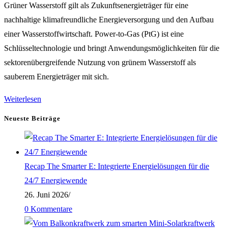
Grüner Wasserstoff gilt als Zukunftsenergieträger für eine
nachhaltige klimafreundliche Energieversorgung und den Aufbau
einer Wasserstoffwirtschaft. Power-to-Gas (PtG) ist eine
Schlüsseltechnologie und bringt Anwendungsmöglichkeiten für die
sektorenübergreifende Nutzung von grünem Wasserstoff als
sauberem Energieträger mit sich.
Power-
Weiterlesen
to-
Neueste Beiträge
Gas
als
Schlüsseltechnologie
Recap The Smarter E: Integrierte Energielösungen für die
für
24/7 Energiewende
eine
26. Juni 2026
/
grüne
0 Kommentare
Wasserstoffwirtschaft
und