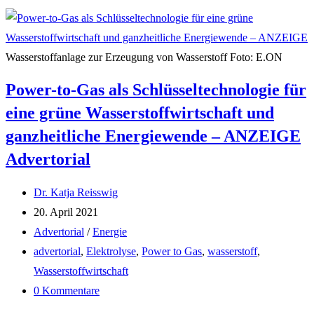
Wasserstoffanlage zur Erzeugung von Wasserstoff Foto: E.ON
Power-to-Gas als Schlüsseltechnologie für
eine grüne Wasserstoffwirtschaft und
ganzheitliche Energiewende – ANZEIGE
Advertorial
Beitrags-
Dr. Katja Reisswig
Autor:
Beitrag
20. April 2021
veröffentlicht:
Beitrags-
Advertorial
/
Energie
Kategorie:
Post
advertorial
,
Elektrolyse
,
Power to Gas
,
wasserstoff
,
tag:
Wasserstoffwirtschaft
Beitrags-
0 Kommentare
Kommentare: